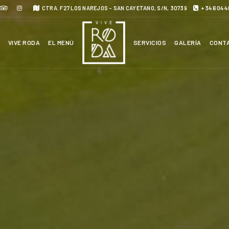
CTRA. F27 LOS NAREJOS - SAN CAYETANO, S/N, 30739
+34 604 4
VIVE RODA
EL MENÚ
SERVICIOS
GALERÍA
CONT